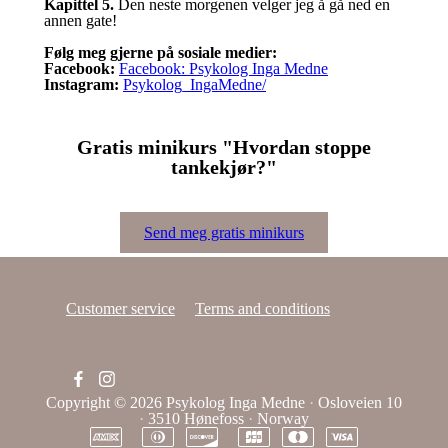
Kapittel 5.
Den neste morgenen velger jeg å gå ned en
annen gate!
Følg meg gjerne på sosiale medier:
Facebook:
Facebook: Psykolog Inga Medne
Instagram:
Psykolog_IngaMedne/
Gratis minikurs "Hvordan stoppe
tankekjør?"
Send meg gratis minikurs
Customer service
Terms and conditions
Copyright © 2026
Psykolog Inga Medne
·
Osloveien 10
·
3510 Hønefoss
·
Norway