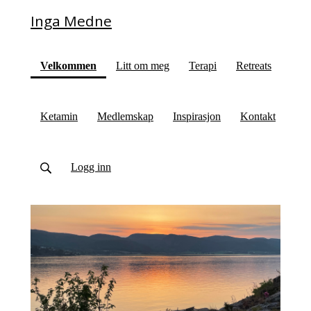
Inga Medne
(current)
Velkommen
Litt om meg
Terapi
Retreats
Ketamin
Medlemskap
Inspirasjon
Kontakt
Logg inn