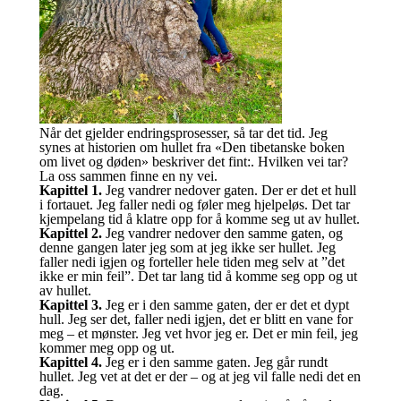
Når det gjelder endringsprosesser, så tar det tid. Jeg
synes at historien om hullet fra «Den tibetanske boken
om livet og døden» beskriver det fint:. Hvilken vei tar?
La oss sammen finne en ny vei.
Kapittel 1.
Jeg vandrer nedover gaten. Der er det et hull
i fortauet. Jeg faller nedi og føler meg hjelpeløs. Det tar
kjempelang tid å klatre opp for å komme seg ut av hullet.
Kapittel 2.
Jeg vandrer nedover den samme gaten, og
denne gangen later jeg som at jeg ikke ser hullet. Jeg
faller nedi igjen og forteller hele tiden meg selv at ”det
ikke er min feil”. Det tar lang tid å komme seg opp og ut
av hullet.
Kapittel 3.
Jeg er i den samme gaten, der er det et dypt
hull. Jeg ser det, faller nedi igjen, det er blitt en vane for
meg – et mønster. Jeg vet hvor jeg er. Det er min feil, jeg
kommer meg opp og ut.
Kapittel 4.
Jeg er i den samme gaten. Jeg går rundt
hullet. Jeg vet at det er der – og at jeg vil falle nedi det en
dag.