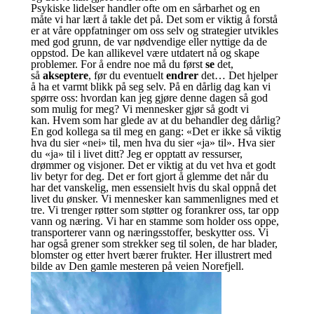
Psykiske lidelser handler ofte om en sårbarhet og en
måte vi har lært å takle det på. Det som er viktig å forstå
er at våre oppfatninger om oss selv og strategier utvikles
med god grunn, de var nødvendige eller nyttige da de
oppstod. De kan allikevel være utdatert nå og skape
problemer. For å endre noe må du først
se
det,
så
akseptere
, før du eventuelt
endrer
det… Det hjelper
å ha et varmt blikk på seg selv. På en dårlig dag kan vi
spørre oss: hvordan kan jeg gjøre denne dagen så god
som mulig for meg? Vi mennesker gjør så godt vi
kan. Hvem som har glede av at du behandler deg dårlig?
En god kollega sa til meg en gang: «Det er ikke så viktig
hva du sier «nei» til, men hva du sier «ja» til». Hva sier
du «ja» til i livet ditt? Jeg er opptatt av ressurser,
drømmer og visjoner. Det er viktig at du vet hva et godt
liv betyr for deg. Det er fort gjort å glemme det når du
har det vanskelig, men essensielt hvis du skal oppnå det
livet du ønsker. Vi mennesker kan sammenlignes med et
tre. Vi trenger røtter som støtter og forankrer oss, tar opp
vann og næring. Vi har en stamme som holder oss oppe,
transporterer vann og næringsstoffer, beskytter oss. Vi
har også grener som strekker seg til solen, de har blader,
blomster og etter hvert bærer frukter. Her illustrert med
bilde av Den gamle mesteren på veien Norefjell.