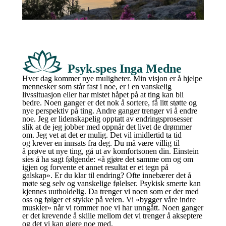
Psyk.spes Inga Medne
Hver dag kommer nye muligheter. Min visjon er å hjelpe
mennesker som står fast i noe, er i en vanskelig
livssituasjon eller har mistet håpet på at ting kan bli
bedre. Noen ganger er det nok å sortere, få litt støtte og
nye perspektiv på ting. Andre ganger trenger vi å endre
noe. Jeg er lidenskapelig opptatt av endringsprosesser
slik at de jeg jobber med oppnår det livet de drømmer
om. Jeg vet at det er mulig. Det vil imidlertid ta tid
og krever en innsats fra deg. Du må være villig til
å prøve ut nye ting, gå ut av komfortsonen din. Einstein
sies å ha sagt følgende: «å gjøre det samme om og om
igjen og forvente et annet resultat er et tegn på
galskap». Er du klar til endring? Ofte innebærer det å
møte seg selv og vanskelige følelser. Psykisk smerte kan
kjennes uutholdelig. Da trenger vi noen som er der med
oss og følger et stykke på veien. Vi «bygger våre indre
muskler» når vi rommer noe vi har unngått. Noen ganger
er det krevende å skille mellom det vi trenger å akseptere
og det vi kan gjøre noe med.